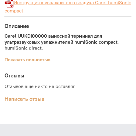
Инструкция к увлажнителю воздуха Carel humiSonic
compact
Описание
Carel UUKDI00000 выносной терминал для
ультразвуковых увлажнителей humiSonic compact,
humiSonic direct.
При помощи терминала Carel UUKDI00000 открывается
Показать полностью
доступ к параметрам увлажнителя humiSonic compact,
humiSonic direct. На дисплее терминала отображается
Отзывы
состояние увлажнителя. При помощи терминала Carel
UUKDI00000 можно изменить параметры работы
Отзывов еще никто не оставлял
увлажнителя.
Написать отзыв
Подключается к увлажнителю с помощью
дополнительной платы UUKAX00000.