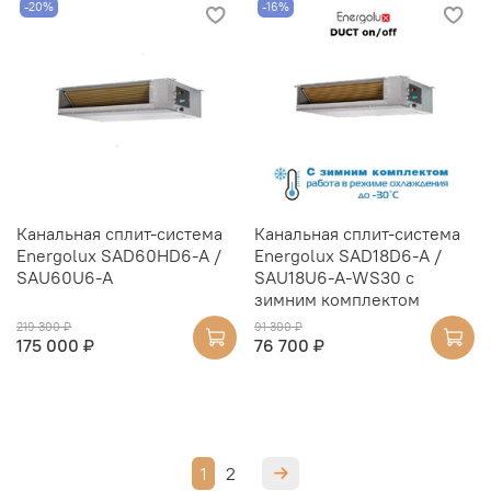
-20%
-16%
Канальная сплит-система
Канальная сплит-система
Energolux SAD60HD6-A /
Energolux SAD18D6-A /
SAU60U6-A
SAU18U6-A-WS30 с
зимним комплектом
219 300 ₽
91 300 ₽
175 000 ₽
76 700 ₽
1
2