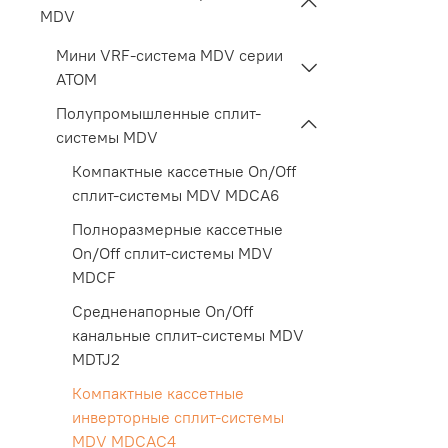
MDV
Мини VRF-система MDV серии
ATOM
Полупромышленные сплит-
системы MDV
Компактные кассетные On/Off
сплит-системы MDV MDCA6
Полноразмерные кассетные
On/Off сплит-системы MDV
MDCF
Средненапорные On/Off
канальные сплит-системы MDV
MDTJ2
Компактные кассетные
инверторные сплит-системы
MDV MDCAС4