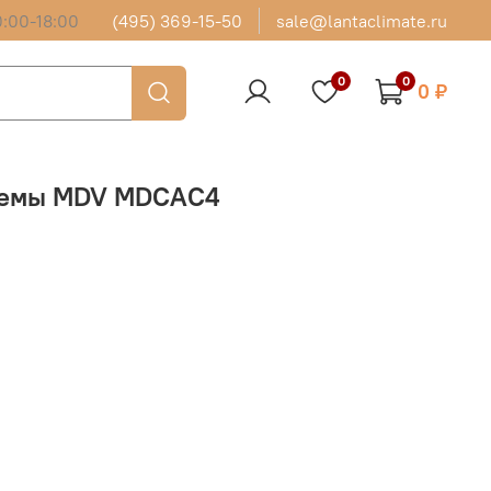
:00-18:00
(495) 369-15-50
sale@lantaclimate.ru
0
0
0 ₽
стемы MDV MDCAС4