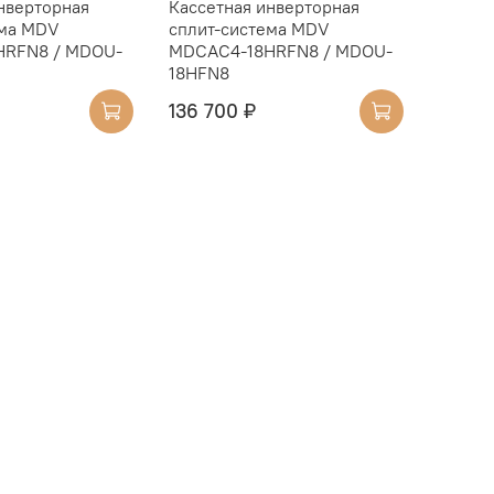
нверторная
Кассетная инверторная
ема MDV
сплит-система MDV
HRFN8 / MDOU-
MDCAС4-18HRFN8 / MDOU-
18HFN8
136 700 ₽