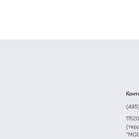
Конт
(495
1152
(тер
"МО