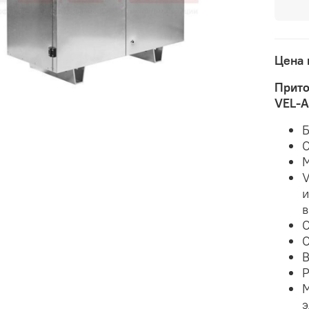
Цена 
Прито
VEL-A
Б
С
М
V
и
в
С
С
В
Р
М
э