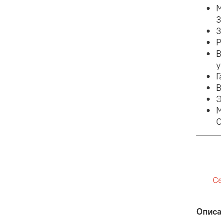
М
3
3
Р
В
у
Г
В
Э
М
С
С
Опис