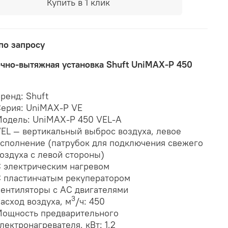
Купить в 1 клик
по запросу
чно-вытяжная установка Shuft UniMAX-P 450
ренд: Shuft
ерия: UniMAX-P VE
одель: UniMAX-P 450 VEL-A
EL — вертикальный выброс воздуха, левое
сполнение (патрубок для подключения свежего
оздуха с левой стороны)
 электрическим нагревом
 пластинчатым рекуператором
ентиляторы с АС двигателями
3
асход воздуха, м
/ч: 450
ощность предварительного
лектронагревателя, кВт: 1,2