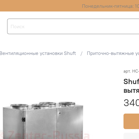
Понедельник-пятница: 10
Вентиляционные установки Shuft
Приточно-вытяжные ус
арт.
НС
Shuf
вытя
340