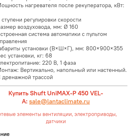
ощность нагревателя после рекуператора, кВт:
 ступени регулировки скорости
азмер воздуховода, мм: Ø 160
строенная система автоматики с пультом
правления
абариты установки (В×Ш×Г), мм:
800×900×355
ес установки, кг: 68
лектропитание: 220 В, 1 фаза
онтаж: Вертикально, напольный или настенный.
 дренажной трассой
Купить Shuft UniMAX-P 450 VEL-
A:
sale@lantaclimate.ru
етевые элементы вентиляции, электроприводы,
датчики
ание