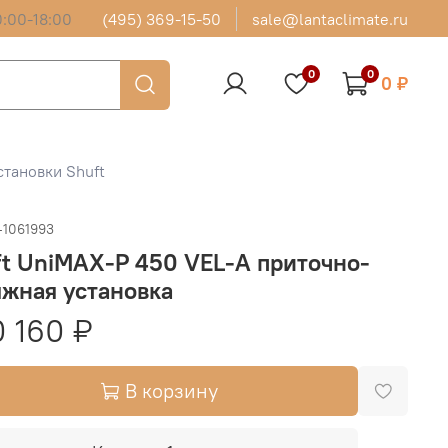
:00-18:00
(495) 369-15-50
sale@lantaclimate.ru
0
0
0 ₽
тановки Shuft
-1061993
t UniMAX-P 450 VEL-A приточно-
жная установка
 160 ₽
В корзину