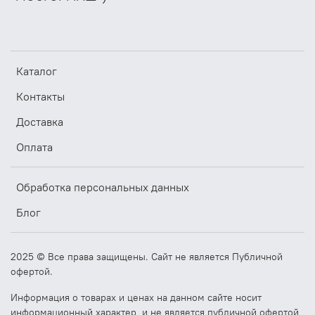
высокопроизводительные вентиляторы с пониженным
уровнем шума. Уплотненные шариковые подшипники
двигателей не требуют технического обслуживания, что
обеспечивает длительный срок их службы. Защита
двигателей осуществляется встроенными
Каталог
термоконтактами с автоматическим перезапуском
Контакты
Доставка
Оплата
Обработка персональных данных
Блог
2025 © Все права защищены. Сайт не является Публичной
офертой.
Информация о товарах и ценах на данном сайте носит
информационный характер, и не является публичной офертой,