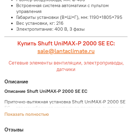
Встроенная система автоматики с пультом
управления
Габариты установки (В×Ш×Г), мм:
1190×1805×795
Вес установки, кг: 216
Электропитание: 400 В, 3 фазы
Купить Shuft UniMAX-P 2000 SE EC:
sale@lantaclimate.ru
Сетевые элементы вентиляции, электроприводы,
датчики
Описание
Описание Shuft UniMAX-P 2000 SE EC
Приточно-вытяжная установка Shuft UniMAX-P 2000 SE
EC — это
моноблочная компактная приточно-вытяжная
установка с пластинчатым рекуператором и
Показать полностью
электрическим нагревателем, для напольной установки.
Установки серии UniMax предназначены для подготовки
Отзывы
и подачи в помещения чистого и подогретого воздуха.