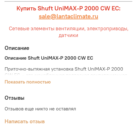
Купить Shuft UniMAX-P 2000 CW EC:
sale@lantaclimate.ru
Сетевые элементы вентиляции, электроприводы,
датчики
Описание
Описание Shuft UniMAX-P 2000 CW EC
Приточно-вытяжная установка Shuft UniMAX-P 2000
CW EC — это моноблочная подвесная вентиляционная
установка, отличающееся компактностью и оснащенное
Показать полностью
пластинчатым рекуператором и водяным нагревателем.
Установки серии UniMax предназначены для подготовки
Отзывы
и подачи в помещения чистого и подогретого воздуха.
Отзывов еще никто не оставлял
Очистка приточного воздуха осуществляется с помощью
карманного фильтра, который соответствует классу
Написать отзыв
EU5. Для подогрева воздуха предусмотрен водяной
нагреватель. Чтобы сократить энергопотребление, в
установке используется высокоэффективный