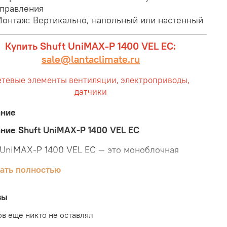
правления
онтаж: Вертикально, напольный или настенный
Купить Shuft UniMAX-P 1400 VEL EC:
sale@lantaclimate.ru
етевые элементы вентиляции, электроприводы,
датчики
ание
ние Shuft UniMAX-P 1400 VEL EC
 UniMAX-P 1400 VEL EC — это моноблочная
ктная приточно-вытяжная система с
ать полностью
инчатым рекуператором и электрическим
вателем, которая обеспечивает вертикальный
с воздуха. Установка оборудована встроенной
вы
мой управления, которая гарантирует её
в еще никто не оставлял
льную и надежную работу.