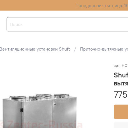
Понедельник-пятница: 10
Вентиляционные установки Shuft
Приточно-вытяжные ус
арт.
НС
Shuf
вытя
775