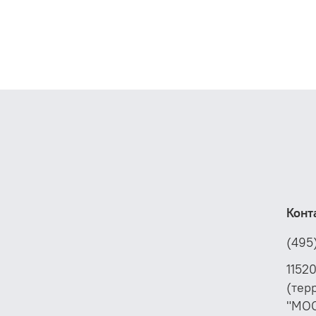
Конт
(495
1152
(тер
"МО