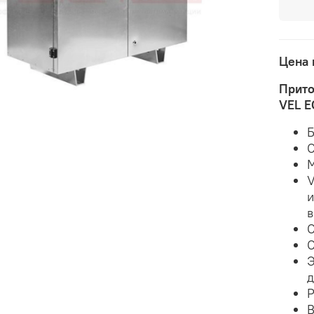
Цена 
Прито
VEL E
Б
С
М
V
и
в
С
С
Э
д
Р
В