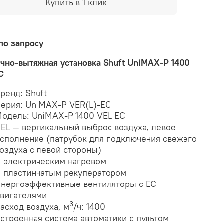
Купить в 1 клик
по запросу
чно-вытяжная установка Shuft UniMAX-P 1400
C
ренд: Shuft
ерия: UniMAX-P VER(L)-EC
одель: UniMAX-P 1400 VEL EC
EL — вертикальный выброс воздуха, левое
сполнение (патрубок для подключения свежего
оздуха с левой стороны)
 электрическим нагревом
 пластинчатым рекуператором
нергоэффективные вентиляторы с EC
вигателями
3
асход воздуха, м
/ч: 1400
строенная система автоматики с пультом