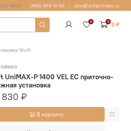
:00-18:00
(495) 369-15-50
sale@lantaclimate.ru
0
0
0 ₽
тановки Shuft
-1085403
t UniMAX-P 1400 VEL EC приточно-
жная установка
 830 ₽
В корзину