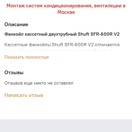
Монтаж систем кондиционирования, вентиляции в
Москве
Описание
Фанкойл кассетный двухтрубный Shuft SFR-600R V2
Кассетные фанкойлы Shuft SFR-600R V2 отличаются
высокой мощностью охлаждения и способностью
равномерно распределять воздушный поток в радиусе
Показать полностью
360 градусов, что делает их идеальными для
кондиционирования административных помещений.
Отзывы
Система чиллер-фанкойл, одна из самых популярных
Отзывов еще никто не оставлял
систем центрального кондиционирования,
предоставляет широкие возможности для учета всех
Написать отзыв
особенностей помещения и выбора оптимального
решения. Благодаря широкому модельному ряду и
различным вариантам исполнения, можно подобрать
систему, которая будет соответствовать любым
требованиям.
К одному чиллеру можно подключить несколько