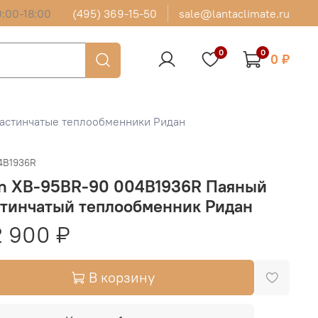
:00-18:00
(495) 369-15-50
sale@lantaclimate.ru
0
0
0 ₽
астинчатые теплообменники Ридан
4B1936R
an XB-95BR-90 004B1936R Паяный
стинчатый теплообменник Ридан
 900 ₽
В корзину