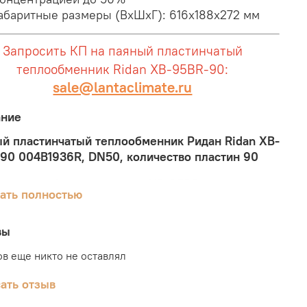
абаритные размеры (ВхШхГ): 616x188x272 мм
Запросить КП на паяный пластинчатый
теплообменник Ridan XB-95BR-90:
sale@lantaclimate.ru
ание
й пластинчатый теплообменник Ридан Ridan XB-
90 004B1936R, DN50, количество пластин 90
е теплообменники серии XB-95BR применяются
ать полностью
темах отопления, горячего водоснабжения,
оснабжения и вентиляции.
вы
й пластинчатый теплообменник — это
в еще никто не оставлял
йство, предназначенное для передачи теплоты
еды с более высокой температурой (греющий
ать отзыв
носитель) к среде с более низкой температурой
еваемый теплоноситель) через разделяющие