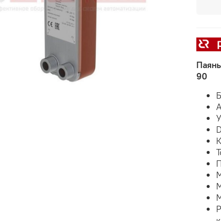
Паяны
90
Б
А
У
D
К
Т
П
М
М
М
Р
к