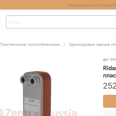
Понедельник-пятница: 10
Пластинчатые теплообменники
Одноходовые паяные пл
арт.
00
Rid
пла
252