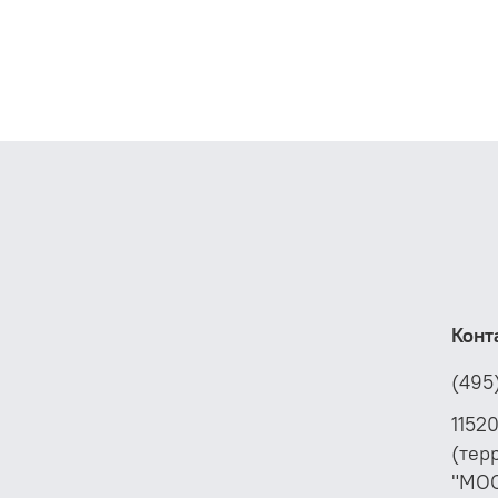
Конт
(495
1152
(тер
"МО