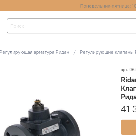
Понедельник-пятница: 10
Регулирующая арматура Ридан
Регулирующие клапаны 
арт.
06
Rida
Кла
Рид
41 