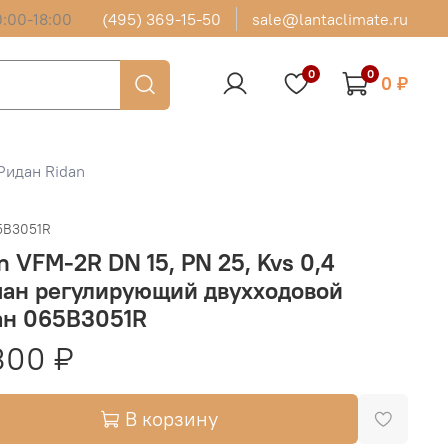
:00-18:00
(495) 369-15-50
sale@lantaclimate.ru
0
0
0 ₽
Ридан Ridan
5B3051R
n VFM-2R DN 15, PN 25, Kvs 0,4
пан регулирующий двухходовой
ан 065B3051R
300 ₽
В корзину