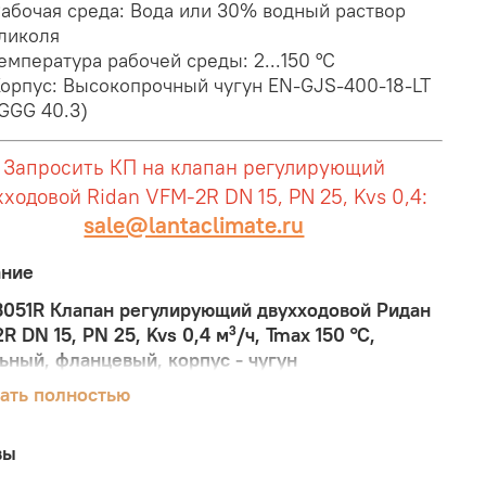
абочая среда: Вода или 30% водный раствор
ликоля
емпература рабочей среды: 2...150 °С
орпус: Высокопрочный чугун EN-GJS-400-18-LT
GGG 40.3)
Запросить КП на клапан регулирующий
хходовой Ridan VFM-2R DN 15, PN 25, Kvs 0,4:
sale@lantaclimate.ru
ание
051R Клапан регулирующий двухходовой Ридан
R DN 15, PN 25, Kvs 0,4 м³/ч, Tmax 150 °C,
ьный, фланцевый, корпус - чугун
ать полностью
R – клапан регулирующий, седельный,
евый, разгружен по давлению, предназначен
рименения в системах тепло- и
вы
оснабжения зданий, регулирования потока