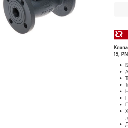
Клапа
15, PN
Б
А
Т
Т
Н
Н
П
Х
л
Д