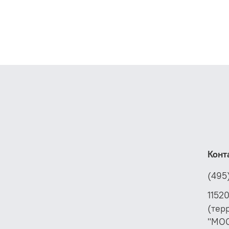
Конт
(495
1152
(тер
"МО