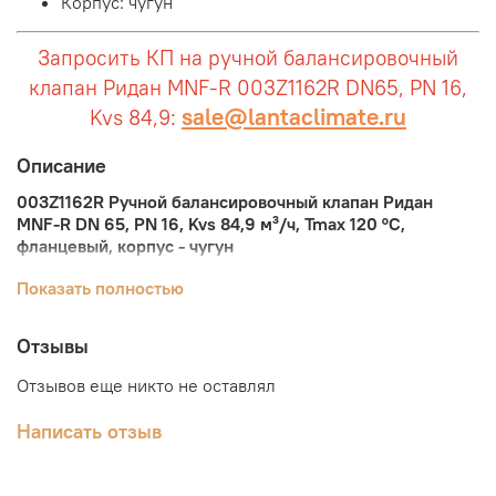
Корпус: чугун
Запросить КП на ручной балансировочный
клапан Ридан MNF-R 003Z1162R DN65, PN 16,
sale@lantaclimate.ru
Kvs 84,9:
Описание
003Z1162R Ручной балансировочный клапан Ридан
MNF-R DN 65, PN 16, Kvs 84,9 м³/ч, Tmax 120 °C,
фланцевый, корпус - чугун
Ручной балансировочный клапан Ридан MNF-R
Показать полностью
предназначен для монтажной наладки трубопроводных
систем тепло- и холодоснабжения для обеспечения в
Отзывы
них расчетного расхода. Клапан позволяет менять и
фиксировать пропускную способность, имеет удобный
Отзывов еще никто не оставлял
индикатор настройки.
Балансировочный клапан Ридан MNF-R оснащен
Написать отзыв
герметичным затвором и игольчатыми измерительными
ниппелями и может одновременно использоваться в
качестве запорной арматуры.