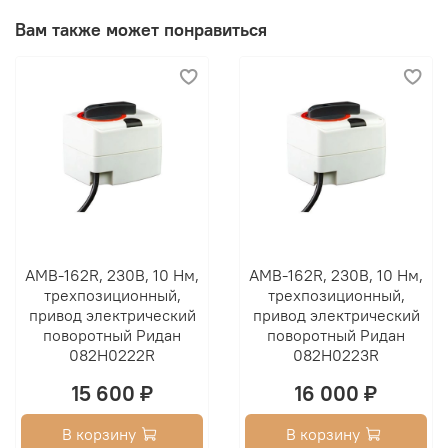
процент протечки теплоносителя в своём классе.
Вам также может понравиться
Кроме того, он оснащён удобным индикатором
положения. Корпус клапана Ридан HFE-3R изготовлен
из серого чугуна. Теплоноситель, который можно
использовать с этим клапаном, — вода или
водогликолевые смеси с содержанием гликоля до 50%.
Температура теплоносителя может достигать 110 °С, а
условное давление — PN 6 бар.
AMB-162R, 230В, 10 Нм,
AMB-162R, 230В, 10 Нм,
трехпозиционный,
трехпозиционный,
привод электрический
привод электрический
поворотный Ридан
поворотный Ридан
082H0222R
082H0223R
15 600 ₽
16 000 ₽
В корзину
В корзину