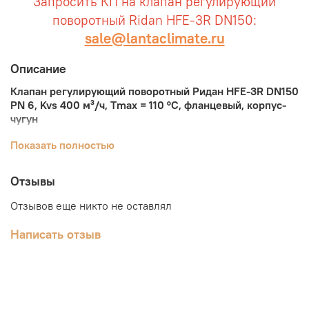
Запросить КП на клапан регулирующий
поворотный Ridan HFE-3R DN150:
sale@lantaclimate.ru
Описание
Клапан регулирующий поворотный Ридан HFE-3R DN150
PN 6, Kvs 400 м³/ч, Тmax = 110 °С, фланцевый, корпус-
чугун
Клапаны регулирующие поворотные Ридан серии HFE-
Показать полностью
3R предназначены для применения в системах
теплоснабжения, где допускается некоторая протечка
Отзывы
теплоносителя через закрытый клапан и нет
необходимости в обеспечении точных характеристик
Отзывов еще никто не оставлял
регулирования.
Используется для смешения или
разделения потоков.
Написать отзыв
Клапаны Ridan HFE-3R могут использоваться совместно
с редукторным электрическим приводом AMB-162R.
Регулирующая характеристика клапана — S-образная.
Цифра «3» в маркировке HFE-3R означает, что это
трёхходовой клапан. HFE-3R имеет самый низкий