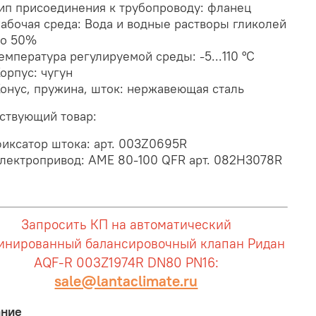
ип присоединения к трубопроводу: фланец
абочая среда: Вода и водные растворы гликолей
до 50%
емпература регулируемой среды: -5...110 °С
орпус: чугун
онус, пружина, шток: нержавеющая сталь
ствующий товар:
иксатор штока: арт. 003Z0695R
лектропривод: AME 80-100 QFR арт. 082H3078R
Запросить КП на автоматический
инированный балансировочный клапан Ридан
AQF-R 003Z1974R DN80 PN16:
sale@lantaclimate.ru
ание