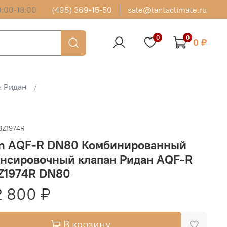
:00-18:00
(495) 369-15-50
sale@lantaclimate.ru
0
0
0 ₽
н Ридан
3Z1974R
an AQF-R DN80 Комбинированный
ансировочный клапан Ридан AQF-R
Z1974R DN80
 800 ₽
В корзину