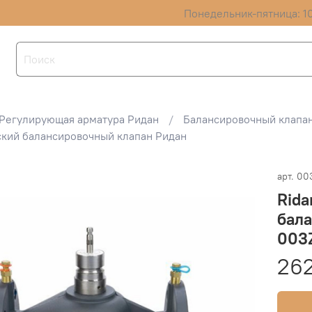
Понедельник-пятница: 10
Регулирующая арматура Ридан
Балансировочный клапа
ский балансировочный клапан Ридан
арт.
00
Rid
бал
003
262