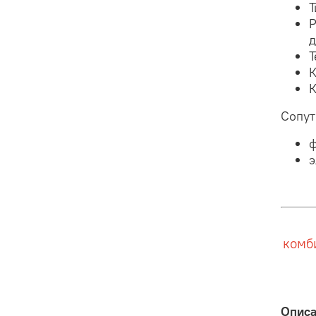
Т
Р
Т
К
К
Сопут
ф
э
комб
Опис