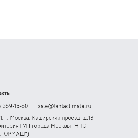
ления комбинированными клапанами AQF-R
200. Приводы управляются аналоговым
лом 0(2)–10 В или 4(0)–20 мА. Приводы AME
бладают возможностью ручного
ионирования, индикацией положения,
выми моментными выключателями, которые
ают привод от перегрузок.
акты
) 369-15-50
sale@lantaclimate.ru
01, г. Москва, Каширский проезд, д.13
ритория ГУП города Москвы "НПО
СГОРМАШ")