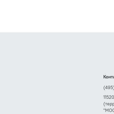
управ
DN65–
сигна
QFR о
позиц
конце
защищ
Конт
(495
1152
(тер
"МО