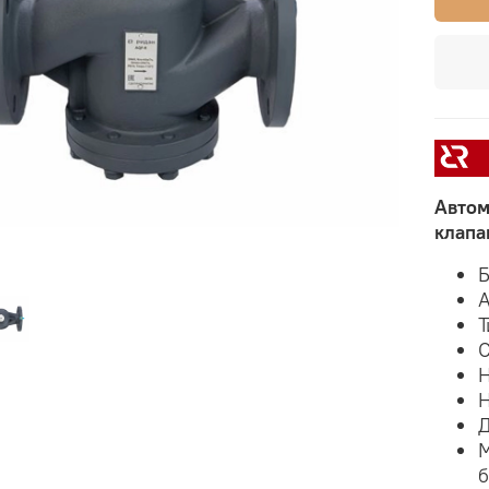
Автом
клапа
Б
А
Т
С
Н
Н
Д
М
б