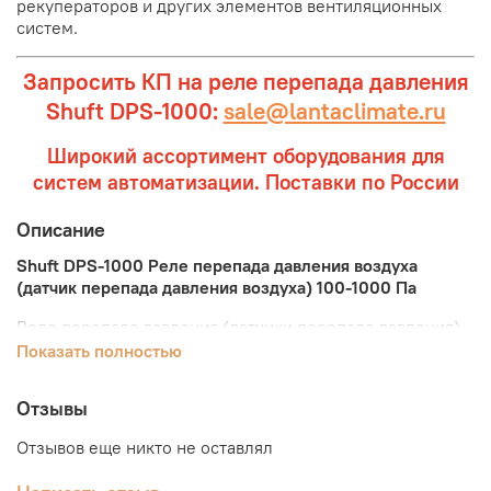
рекуператоров и других элементов вентиляционных
систем.
Запросить КП на реле перепада давления
Shuft DPS-1000:
sale@lantaclimate.ru
Широкий ассортимент оборудования для
систем автоматизации. Поставки по России
Описание
Shuft DPS-1000 Реле перепада давления воздуха
(датчик перепада давления воздуха) 100-1000 Па
Реле перепада давления (датчики перепада давления)
Shuft DPS-1000 — это простые и надёжные устройства,
Показать полностью
которые предназначены для контроля работы
вентиляторов, воздушных фильтров, рекуператоров и
Отзывы
других элементов вентиляционных систем.
Отзывов еще никто не оставлял
Принцип работы реле перепада давления DPS основан
на измерении давления «до» и «после» вентилятора,