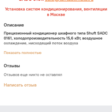
Установка систем кондиционирования, вентиляции
в Москве
Описание
Прецизионный кондиционер шкафного типа Shuft SADC
0161, холодопроизводительность 15,6 кВт, воздушное
охлаждение, нисходящий поток воздуха
Прецизионные кондиционеры Shuft были созданы с
Показать полностью
учетом самых важных требований: они должны быть
универсальными, гибкими в использовании и
Отзывы
экономичными в плане установки, обслуживания и
управления. Их легко подключать к водопроводу и
Отзывов еще никто не оставлял
электросети. Компания Shuft гарантирует высокое
качество своей продукции.
Написать отзыв
Прецизионные кондиционеры надежно контролируют
условия работы высокотехнологичного оборудования.
Они обеспечивают точный, надежный, безопасный и
долговременный контроль, что позволяет создавать
безопасную среду для функционирования сложных и