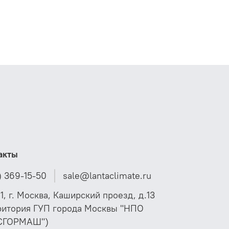
ротоколам (например: Modbus® (стандартный),
ACnet™, LON®);
олноценная диагностика с поддержкой
екстовых сообщений, журнала событий тревоги
 метками даты и времени;
даленная диагностика по GSM-модему (опция);
втоматический слив воды через определенное
ремя простоя.
акты
) 369-15-50
sale@lantaclimate.ru
01, г. Москва, Каширский проезд, д.13
ритория ГУП города Москвы "НПО
СГОРМАШ")