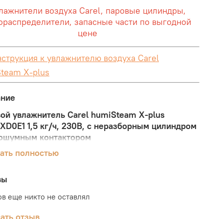
лажнители воздуха Carel, паровые цилиндры,
ораспределители, запасные части по выгодной
цене
струкция к увлажнителю воздуха Carel
team X-plus
ание
ой увлажнитель Carel humiSteam X-plus
XD0E1 1,5 кг/ч, 230В, с неразборным цилиндром
ошумным контактор​ом
ать полностью
влажнитель Carel UE001XD0E1, который
одит 1,5 кг пара в час и работает от сети 230 В,
т в серию humiSteam X-plus. Это передовые
вы
йства от компании Carel с погружными
в еще никто не оставлял
родами.
нители Carel humiSteam X-plus UE001XD0E1
ать отзыв