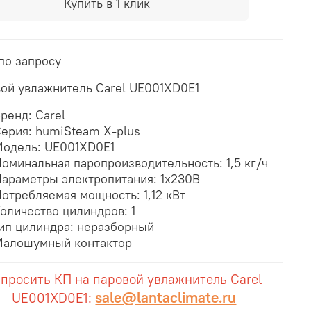
Купить в 1 клик
по запросу
ой увлажнитель Carel UE001XD0E1
ренд: Carel
ерия: humiSteam X-plus
одель: UE001XD0E1
оминальная паропроизводительность: 1,5 кг/ч
араметры электропитания: 1x230В
отребляемая мощность: 1,12 кВт
оличество цилиндров: 1
ип цилиндра: неразборный
алошумный контактор​
просить КП на паровой увлажнитель Carel
sale@lantaclimate.ru
UE001XD0E1: