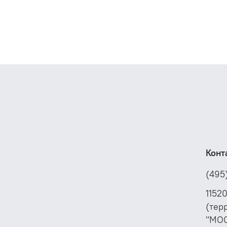
п
B
п
т
с
у
а
в
Конт
(495
1152
(тер
"МО