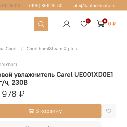
:00-18:00
(495) 369-15-50
sale@lantaclimate.ru
0
0
0 ₽
ха Carel
Carel humiSteam X-plus
001XD0E1
вой увлажнитель Carel UE001XD0E1
кг/ч, 230В
 978 ₽
В корзину