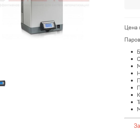
Цена 
Паров
Б
С
М
Н
П
П
К
Т
М
За