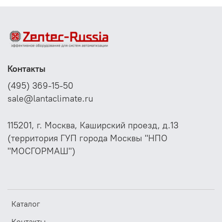
трубопроводов, труб (например, горячего и холодного
водоснабжения) или отопительных магистралей с
целью регулирования степени нагрева.
Монтаж с помощью стяжной ленты (длина 300 мм) с
замком из металла (содержится в комплекте поставки)
Контакты
(495) 369-15-50
sale@lantaclimate.ru
115201, г. Москва, Каширский проезд, д.13
(территория ГУП города Москвы "НПО
"МОСГОРМАШ")
Каталог
Контакты