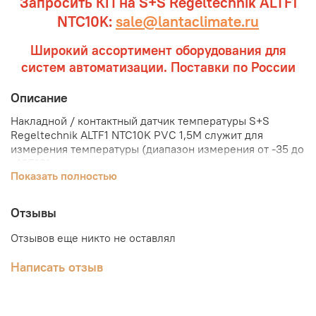
Запросить КП на S+S Regeltechnik ALTF1
NTC10K:
sale@lantaclimate.ru
Широкий ассортимент оборудования для
систем автоматизации. Поставки по России
Описание
Накладной / контактный датчик температуры S+S
Regeltechnik ALTF1 NTC10K PVC 1,5M служит для
измерения температуры (диапазон измерения от -35 до
+105°С) поверхности твердых тел и имеющими одну или
Показать полностью
несколько т. н. контактных или присоединительных
поверхностей, которые приводятся в соприкосновение
с измеряемой поверхностью. Накладной датчик
Отзывы
температуры ALTF 1 с соединительным кабелем, с
пассивным выходом, определяет температуру среды
Отзывов еще никто не оставлял
(например, воды), протекающей в трубе, посредством
измерения температуры поверхности трубы.
Написать отзыв
Датчик температуры S+S Regeltechnik ALTF1 NTC10K
PVC 1,5M оснащен хомутом и аксиальной трубкой, и
предназначен для измерения температуры