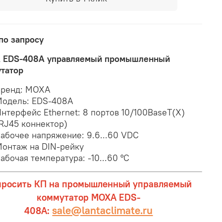
по запросу
 EDS-408A управляемый промышленный
татор
Бренд: MOXA
одель: EDS-408A
нтерфейс Ethernet: 8 портов 10/100BaseT(X)
RJ45 коннектор)
абочее напряжение: 9.6...60 VDC
онтаж на DIN-рейку
абочая температура: -10...60 °C
просить КП на промышленный управляемый
коммутатор MOXA EDS-
sale@lantaclimate.ru
408A: