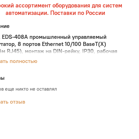
окий ассортимент оборудования для систем
автоматизации. Поставки по России
ание
 EDS-408A промышленный управляемый
татор, 8 портов Ethernet 10/100 BaseT(X)
ём RJ45), монтаж на DIN-рейку, IP30, рабочая
ратура: -10...+60°C
ать полностью
 EDS-408A разработана специально для
шленных приложений. Коммутаторы
вы
рживают множество полезных функций
в еще никто не оставлял
ения, таких как Turbo Ring, Turbo Chain,
евое соединение, IGMP snooping, IEEE 802.1Q
ать отзыв
 VLAN на основе портов, QoS, RMON,
ление полосой пропускания, зеркалирование
в и оповещение по электронной почте или через
 Готовое к использованию Turbo Ring можно
 настроить с помощью веб-интерфейса