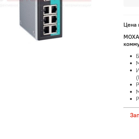
Цена 
MOXA
комму
М
И
(
Р
М
Р
За