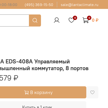
:00-18:00
(495) 369-15-50
sale@lantaclimate.ru
0
0
0 ₽
A EDS-408A Управляемый
мышленный коммутатор, 8 портов
579 ₽
В корзину
Купить в 1 клик