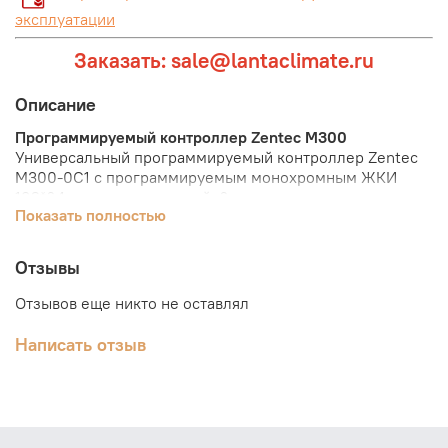
эксплуатации
Заказать: sale@lantaclimate.ru
Описание
Программируемый контроллер Zentec M300
Универсальный программируемый контроллер Zentec
M300-0C1 с программируемым монохромным ЖКИ
192*64 точки с подсветкой. 6 программируемых кнопок.
Показать полностью
Для монтажа на стандартный рельс в шкаф автоматики.
Алгоритм работы контроллера задается с помощью
специальной среды визуального программирования—
Отзывы
zWorkBench.
Программируемые логические контроллеры ZENTEC
Отзывов еще никто не оставлял
просты в интеграции и обслуживании, и обеспечивают
стабильную и надежную работу системы.
Написать отзыв