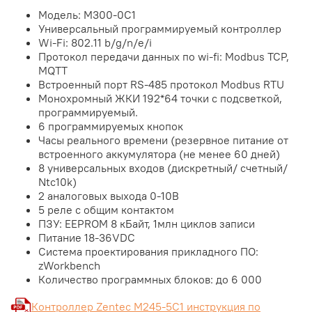
Модель: M300-0C1
Универсальный программируемый контроллер
Wi-Fi: 802.11 b/g/n/e/i
Протокол передачи данных по wi-fi: Modbus TCP,
MQTT
Встроенный порт RS-485 протокол Modbus RTU
Монохромный ЖКИ 192*64 точки с подсветкой,
программируемый.
6 программируемых кнопок
Часы реального времени (резервное питание от
встроенного аккумулятора (не менее 60 дней)
8 универсальных входов (дискретный/ счетный/
Ntc10k)
2 аналоговых выхода 0-10В
5 реле с общим контактом
ПЗУ: EEPROM 8 кБайт, 1млн циклов записи
Питание 18-36VDC
Система проектирования прикладного ПО:
zWorkbench
Количество программных блоков: до 6 000
Контроллер Zentec M245-5C1 инструкция по