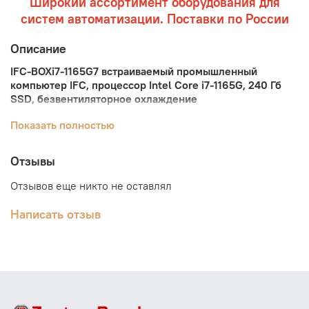
Широкий ассортимент оборудования для
систем автоматизации. Поставки по России
Описание
IFC-BOXi7-1165G7 встраиваемый промышленный
компьютер IFC, процессор Intel Core i7-1165G, 240 Гб
SSD
, безвентиляторное охлаждение
Промышленный встраиваемый компьютер IFC-BOXi7-
Показать полностью
1165G7 оснащён процессором Intel Core i7-1165G,
жестким диском SSD 240 Гб. Корпус выполнен из
Отзывы
алюминия, безвентиляторное охлаждение.
Отзывов еще никто не оставлял
Встраиваемые промышленные компьютеры — это
миниатюрные, но мощные устройства, которые
Написать отзыв
подходят для создания компактных систем в условиях
ограниченного рабочего пространства. Они обладают
высокой надёжностью и устойчивостью к
экстремальным условиям. Модели встраиваемых
компьютеров разнообразны, что позволяет выбрать
оптимальное решение для различных задач.