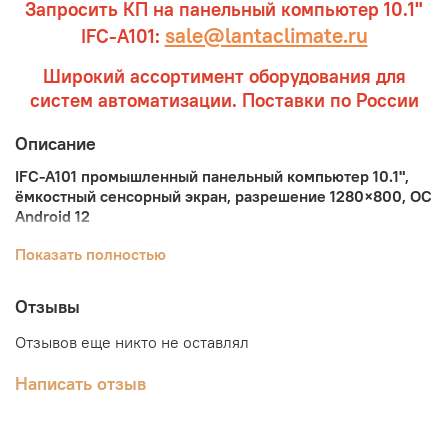
Запросить КП на панельный компьютер 10.1"
sale@lantaclimate.ru
IFC-A101:
Широкий ассортимент оборудования для
систем автоматизации. Поставки по России
Описание
IFC-A101 промышленный панельный компьютер 10.1",
ёмкостный сенсорный экран, разрешение 1280×800, ОС
Android 12
Промышленный 10.1" панельный компьютер IFC-A101 на
Показать полностью
ОС Android 12. Процессор Cortex A55 с частотой 2000
МГц. Ёмкостный сенсорный экран с диагональю 10.1
Отзывы
дюйма и разрешением 1280
×
800 px.
Отзывов еще никто не оставлял
Полностью закрытая конструкция, весь компьютер
надёжно защищен от пыли. Бесшовная рамка,
Написать отзыв
водонепроницаемость передней панели IP65.
Корпус из алюминиевого сплава обладает
высокой прочностью и отлично рассеивает тепло.