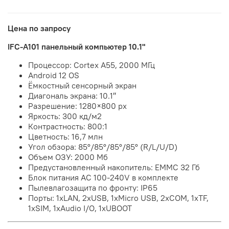
Цена по запросу
IFC-A101 панельный компьютер 10.1"
Процессор:
Cortex A55, 2000 МГц
Android 12 OS
Ёмкостный сенсорный экран
Диагональ экрана: 10.1″
Разрешение: 1280
×
800 px
Яркость: 300 кд/м2
Контрастность: 800:1
Цветность: 16,7 млн
Угол обзора:
85°/85°/85°/85° (R/L/U/D)
Объем ОЗУ: 2000 Мб
Предустановленный накопитель:
EMMC
32 Гб
Блок питания AC 100-240V в комплекте
Пылевлагозащита по фронту: IP65
Порты:
1xLAN, 2xUSB, 1xMicro USB, 2xCOM, 1xTF,
1xSIM, 1xAudio I/O, 1xUBOOT