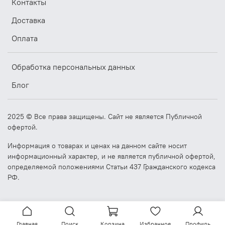
Тип сенсора
емкостный
Контакты
Контроллер сенсора
USB
Доставка
Светопропускание сенсора
90%
Параметры
Оплата
Процессор
Cortex A55
Частота, МГц
2000
Обработка персональных данных
Графика
в процессоре
Объем ОЗУ, Мб
2000
Блог
Тип ОЗУ
DDR4
Предустановленный
32
накопитель, Гб
2025 © Все права защищены. Сайт не является Публичной
Тип накопителя
EMMC
офертой.
Интерфейсы
Информация о товарах и ценах на данном сайте носит
1xTF card slot, 1xSIM
Слот SD карты
информационный характер, и не является публичной офертой,
slot
определяемой положениями Статьи 437 Гражданского кодекса
USB3.0*2
USB хост
РФ.
(HOST*1,OTG*1)
Ethernet
1xRJ45, 1000M ethernet
Wi-Fi
есть
Линейный аудио выход
Есть
Главная
Поиск
Корзина
Избранное
Профиль