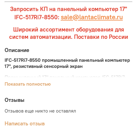
Запросить КП на панельный компьютер 17"
sale@lantaclimate.ru
IFC-517Ri7-8550:
Широкий ассортимент оборудования для
систем автоматизации. Поставки по России
Описание
IFC-517Ri7-8550 промышленный панельный компьютер
17", резистивный сенсорный экран
Промышленный 17" панельный компьютер IFC-517Ri7-
8550 оснащён процессором Intel Core i7-8550U
Показать полностью
полностью готов к работе, жесткий диск SSD 120 Гб и
оперативная память 8 Гб уже установлены. Имеет
Отзывы
резистивный сенсорный экран с диагональю 17.0
дюймов. Корпус выполнен из алюминиевого сплава,
Отзывов еще никто не оставлял
водонепроницаемая лицевая сторона имеет степень
защиты IP65.
Написать отзыв
Дисплей