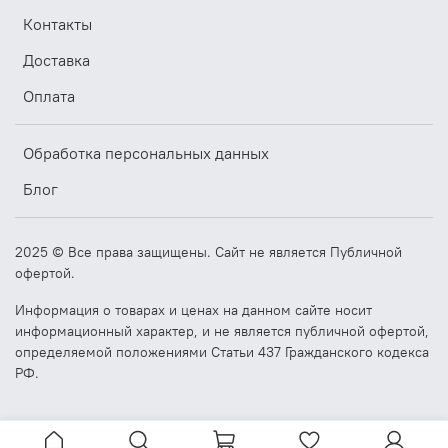
Предустановленный
120
Контакты
накопитель, Гб
Тип накопителя
SSD
Доставка
Место под жесткие
1
диски
Оплата
Форм-фактор
2.5
накопителя,″
Обработка персональных данных
Интерфейс
SATA
накопителя
Блог
Интерфейсы
USB хост
3xUSB 2.0, 1xUSB 3.0
Ethernet
LANx2
2025 © Все права защищены. Сайт не является Публичной
Wi-Fi
опционально
офертой.
MINI-PCIE x 1 встроенный слот
Информация о товарах и ценах на данном сайте носит
для SIM-карты, поддержка
информационный характер, и не является публичной офертой,
PCI
модулей 3G/4G
определяемой положениями Статьи 437 Гражданского кодекса
MINI-PCIE x 1,поддержка WIFI/
Bluetooth
РФ.
Линейный аудио
Есть
выход
Микрофонный вход
Есть