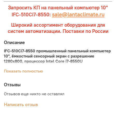
Запросить КП на панельный компьютер 10"
sale@lantaclimate.ru
IFC-510Ci7-8550:
Широкий ассортимент оборудования для
систем автоматизации. Поставки по России
Описание
IFC-510Ci7-8550 промышленный панельный компьютер
10", ёмкостный сенсорный экран с разрешение
1280x800
, процессор Intel Core i7-8550U
Промышленный 10" панельный компьютер IFC-510Ci7-
Показать полностью
8550 оснащён процессором Intel Core i7-8550U
полностью готов к работе, жесткий диск SSD 120 Гб и
Отзывы
оперативная память 8 Гб уже установлены. Имеет
ёмкостный сенсорный экран с диагональю 10 дюймов и
Отзывов еще никто не оставлял
разрешение
1280x800
px. Корпус выполнен из
алюминиевого сплава, водонепроницаемая лицевая
Написать отзыв
сторона имеет степень защиты IP65.