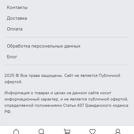
Тип ОЗУ
DDR3
Контакты
Предустановленный
120
накопитель, Гб
Доставка
Тип накопителя
SSD
Место под жесткие
Оплата
1
диски
Форм-фактор
2.5
Обработка персональных данных
накопителя,″
Интерфейс
Блог
SATA
накопителя
Интерфейсы
3xUSB 2.0, 1xUSB 3.0
, 1x built in
2025 © Все права защищены. Сайт не является Публичной
USB хост
USB SoftDog
офертой.
Ethernet
LANx2
Информация о товарах и ценах на данном сайте носит
Wi-Fi
опционально
информационный характер, и не является публичной офертой,
MINI-PCIE x 1 встроенный слот
определяемой положениями Статьи 437 Гражданского кодекса
для SIM-карты, поддержка
РФ.
PCI
модулей 3G/4G
MINI-PCIE x 1,поддержка WIFI/
Bluetooth
Линейный аудио