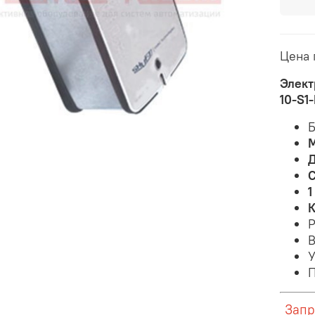
Цена 
Элект
10-S1
Б
М
Д
С
1
К
Р
В
У
П
Запр