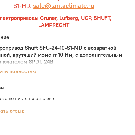
sale@lantaclimate.ru
S1-MD:
лектроприводы Gruner, Lufberg, UCP, SHUFT,
LAMPRECHT
ание
ропривод Shuft SFU-24-10-S1-MD с возвратной
ной, крутящий момент 10 Нм, с дополнительным
лючателем SPDT, 24В
ать полностью
 SFU-24-10-S1-MD — это электропривод с
атной пружиной, который используется для
ления воздушными клапанами в системах
вы
ляции, кондиционирования и отопления. Корпус
в еще никто не оставлял
да изготовлен из оцинкованной стали. Чтобы
ести электропривод в положение «открыто» или
ать отзыв
ыто», необходимо подать рабочее напряжение
ия. В этом положении привод будет
иваться до тех пор, пока не будет отключено