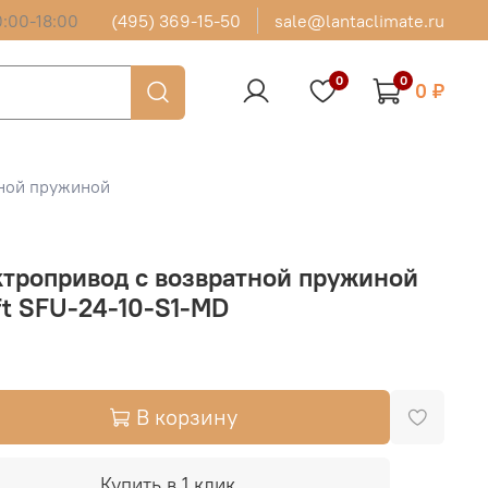
:00-18:00
(495) 369-15-50
sale@lantaclimate.ru
0
0
0 ₽
тной пружиной
тропривод с возвратной пружиной
t SFU-24-10-S1-MD
В корзину
Купить в 1 клик