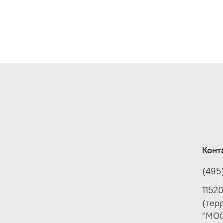
Конт
(495
1152
(тер
"МО