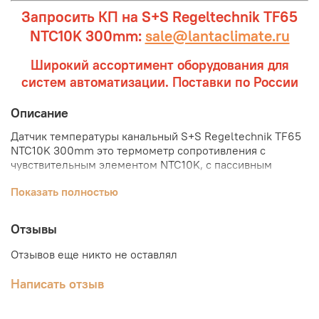
Запросить КП на S+S Regeltechnik TF65
NTC10K 300mm:
sale@lantaclimate.ru
Широкий ассортимент оборудования для
систем автоматизации. Поставки по России
Описание
Датчик температуры канальный S+S Regeltechnik TF65
NTC10K 300mm это термометр сопротивления с
чувствительным элементом NTC10K, с пассивным
выходом, корпусом из ударопрочного пластика с
Показать полностью
быстрозаворачиваемыми винтами (степень защиты IP
67), и прямой защитной трубкой длиной 300 мм.
Встраиваемые ⁄ погружные датчики температуры
Отзывы
служат для измерения температуры (диапазон
измерения от -30 до +150°С) в жидкости и газе и
Отзывов еще никто не оставлял
устанавливаются, например, в трубопроводах и
резервуарах. Датчики температуры S+S Regeltechnik
Написать отзыв
TF65 NTC10K 300mm используются в трубопроводах,
отопительных системах, коллекторах, теплоцентралях,