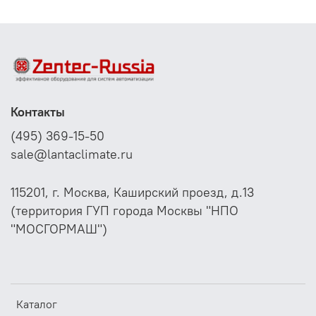
системах горячего и холодного водоснабжения,
системах циркуляции масла и смазочных веществ, а
также в промышленности в целом.
Для агрессивных сред необходимо использовать
погружные гильзы из высококачественной стали
(заказываются дополнительно).
Контакты
(495) 369-15-50
sale@lantaclimate.ru
115201, г. Москва, Каширский проезд, д.13
(территория ГУП города Москвы "НПО
"МОСГОРМАШ")
Каталог