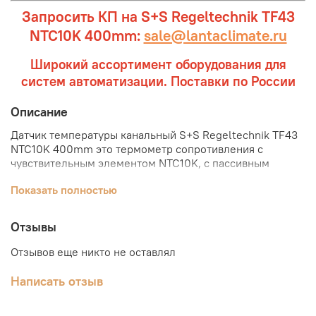
Запросить КП на S+S Regeltechnik TF43
NTC10K 400mm:
sale@lantaclimate.ru
Широкий ассортимент оборудования для
систем автоматизации. Поставки по России
Описание
Датчик температуры канальный S+S Regeltechnik TF43
NTC10K 400mm это термометр сопротивления с
чувствительным элементом NTC10K, с пассивным
выходом, корпусом из ударопрочного пластика с
Показать полностью
защелкивающейся крышкой (степень защиты IP 54), и
прямой защитной трубкой длиной 400 мм.
Встраиваемые ⁄ погружные датчики температуры
Отзывы
служат для измерения температуры (диапазон
измерения от -30 до +150°С) в жидкости и газе и
Отзывов еще никто не оставлял
устанавливаются, например, в трубопроводах и
резервуарах. Датчики температуры S+S Regeltechnik
Написать отзыв
TF43 NTC10K 400mm используются в трубопроводах,
отопительных системах, коллекторах, теплоцентралях,