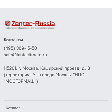
системах горячего и холодного водоснабжения,
системах циркуляции масла и смазочных веществ, а
также в промышленности в целом.
Для агрессивных сред необходимо использовать
погружные гильзы из высококачественной стали
(заказываются дополнительно).
Контакты
(495) 369-15-50
sale@lantaclimate.ru
115201, г. Москва, Каширский проезд, д.13
(территория ГУП города Москвы "НПО
"МОСГОРМАШ")
Каталог