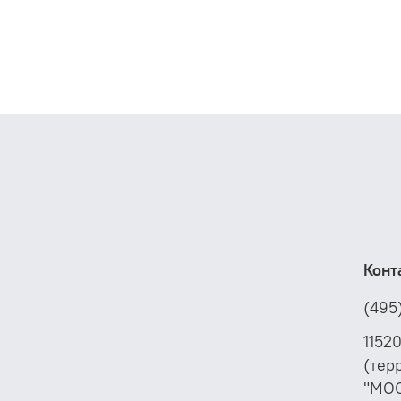
Конт
(495
1152
(тер
"МО