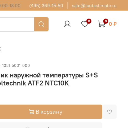
:00-18:00
(495) 369-15-50
sale@lantaclimate.ru
0
0
0 ₽
K
1-1051-5001-000
чик наружной температуры S+S
ltechnik ATF2 NTC10K
В корзину