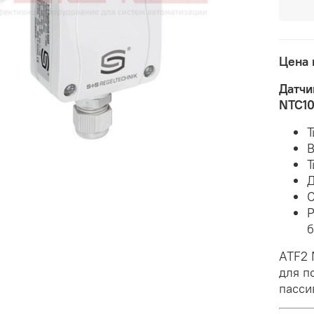
Цена 
Датчи
NTC1
Т
В
Т
Д
С
Р
б
ATF2 
для п
пасси