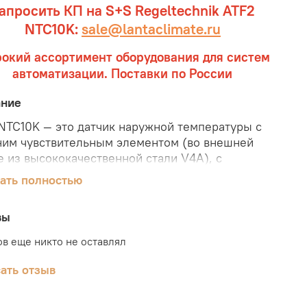
апросить КП на S+S Regeltechnik ATF2
NTC10K:
sale@lantaclimate.ru
окий ассортимент оборудования для систем
автоматизации. Поставки по России
ание
NTC10K — это датчик наружной температуры
с
им чувствительным элементом (во внешней
е из высококачественной стали V4A),
с
вным выходом. Он имеет чувствительный
ать полностью
нт, который встроен в пластиковый корпус с
ой ударной вязкостью и
вы
озаворачиваемыми винтами (степень защиты
в еще никто не оставлял
ик S+S Regeltechnik ATF2 NTC10K предназначен
ать отзыв
змерения наружной температуры, температуры в
ениях с повышенной влажностью. В качестве