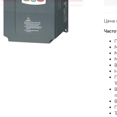
Цена 
Часто
П
М
М
М
В
Н
П
1
В
п
В
П
Т