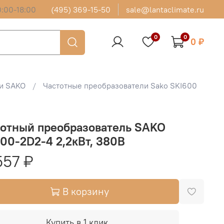
:00-18:00
(495) 369-15-50
sale@lantaclimate.ru
0
0
0 ₽
и SAKO
Частотные преобразователи Sako SKI600
тотный преобразователь SAKO
00-2D2-4 2,2кВт, 380В
557 ₽
В корзину
Купить в 1 клик