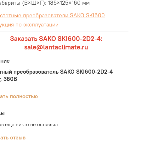
абариты (В×Ш×Г): 185×125×160 мм
стотные преобразователи SAKO SKI600
укция по эксплуатации
Заказать SAKO SKI600-2D2-4:
sale@lantaclimate.ru
ание
тный преобразователь SAKO SKI600-2D2-4
т, 380В
разователь частоты SAKO SKI600-2D2-4
ать полностью
няется для управления асинхронными
родвигателями, в т.ч в системах вентиляции и т.д.
мерческих, промышленных, торговых и др.
вы
ениях.
в еще никто не оставлял
ы управления: Вольт-частотное управление,
ать отзыв
ршенствованное вольт-частотное управление,