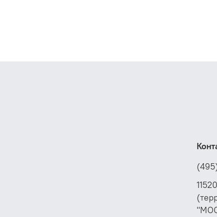
Конт
(495
1152
(тер
"МО