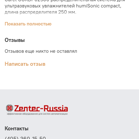
ультразвуковых увлажнителей humiSonic compact,
длина распределителя 250 мм.
В комплект входит гибкая пластиковая трубка длиной
Показать полностью
700 мм (подсоединяется к патрубку увлажнителя
humiSonic) и парораспределитель из нержавеющей
Отзывы
стали для установки перед воздухораспределительной
решеткой. Имеет несколько вариантов длины
Отзывов еще никто не оставлял
распределителя распыляемой воды: 250, 530, 610 и 850
мм.
Написать отзыв
Контакты