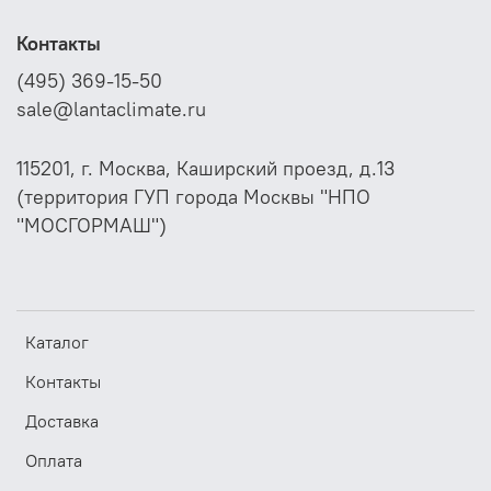
Во время установки важно обеспечить свободное
Контакты
пространство вокруг парораспределителя, чтобы
избежать препятствий в виде изгибов, ответвлений,
(495) 369-15-50
сужений или расширений воздуховода, решеток,
sale@lantaclimate.ru
фильтров или вентиляторов. Это позволит добиться
максимальной эффективности работы системы и
обеспечить наилучшие условия для комфортного
115201, г. Москва, Каширский проезд, д.13
микроклимата в помещении.
(территория ГУП города Москвы "НПО
"МОСГОРМАШ")
Каталог
Контакты
Доставка
Оплата