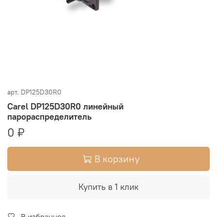
арт.
DP125D30R0
Carel DP125D30R0 линейный
парораспределитель
0 ₽
В корзину
Купить в 1 клик
В избранное